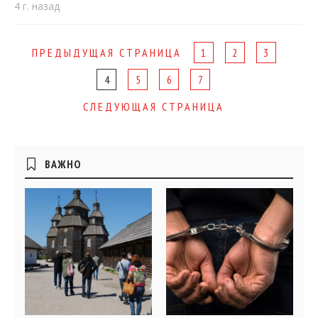
4 г. назад
Page
ПРЕДЫДУЩАЯ СТРАНИЦА
1
2
3
navigation
4
5
6
7
СЛЕДУЮЩАЯ СТРАНИЦА
Боковые
ВАЖНО
виджеты