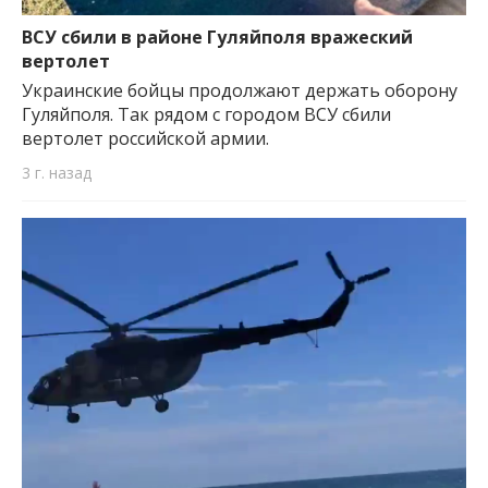
важную информацию о событиях
города Запорожья и области.
ВСУ сбили в районе Гуляйполя вражеский
вертолет
Украинские бойцы продолжают держать оборону
Гуляйполя. Так рядом с городом ВСУ сбили
вертолет российской армии.
3 г. назад