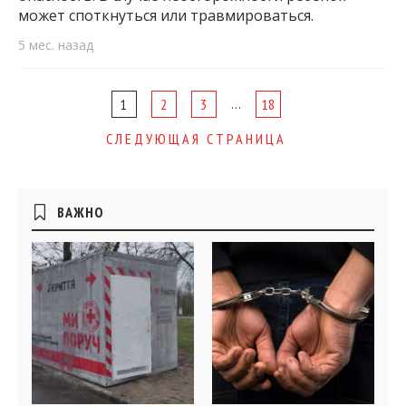
может споткнуться или травмироваться.
5 мес. назад
Page
…
1
2
3
18
navigation
СЛЕДУЮЩАЯ СТРАНИЦА
Боковые
ВАЖНО
виджеты