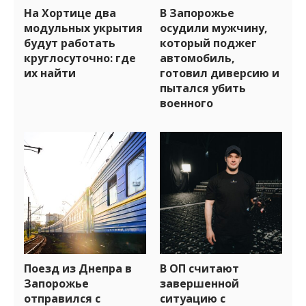
На Хортице два
В Запорожье
модульных укрытия
осудили мужчину,
будут работать
который поджег
круглосуточно: где
автомобиль,
их найти
готовил диверсию и
пытался убить
военного
Поезд из Днепра в
В ОП считают
Запорожье
завершенной
отправился с
ситуацию с