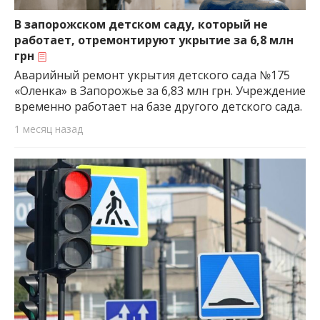
важную информацию о событиях
города Запорожья и области.
В запорожском детском саду, который не
работает, отремонтируют укрытие за 6,8 млн
грн
Аварийный ремонт укрытия детского сада №175
«Оленка» в Запорожье за 6,83 млн грн. Учреждение
временно работает на базе другого детского сада.
1 месяц назад