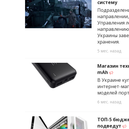
систему
Подразделен
направлении,
Управления л
направлению
Украины заве
хранения.
5 мес. назад
Магазин техн
mAh
В Украине ку
интернет-мага
моделей порт
6 мес. назад
ТОП-5 бюдже
подведут