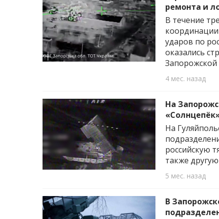
ремонта и л
В течение тр
координации
ударов по ро
оказались ст
Запорожской 
4 мес. назад
На Запорожс
«Солнцепёк
На Гуляйполь
подразделени
российскую т
также другую
5 мес. назад
В Запорожск
подразделен