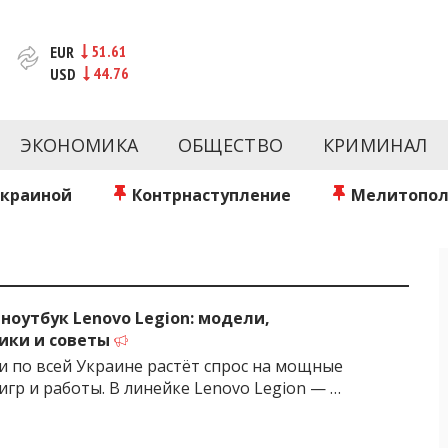
51.61
EUR
44.76
USD
новости за сегодня | inform.zp.ua
ртал и сайт новостей города Запорожья. Каждый день 
происшествия, спорта Запорожья и Украины. Фото и вид
ЭКОНОМИКА
ОБЩЕСТВО
КРИМИНАЛ
ой области за день. Информация и персоны Запорожья.
литику. Мы очень ценим наших читателей и отбираем 
о событиях города Запорожья и области.
Украиной
Контрнаступление
Мелитопол
ноутбук Lenovo Legion: модели,
ики и советы
и по всей Украине растёт спрос на мощные
игр и работы. В линейке Lenovo Legion — …