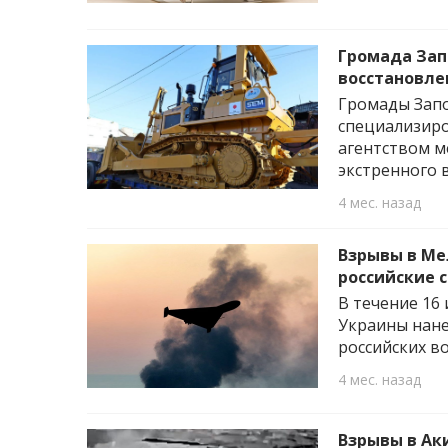
Громада Зап
восстановле
Громады Запо
специализиро
агентством м
экстренного 
4 мес. назад
Взрывы в Ме
российские 
В течение 16
Украины нан
российских во
4 мес. назад
Взрывы в Ак