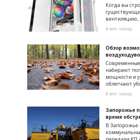
Когда вы стр
существующий
вентиляцию, 
8 мес. назад
Обзор возмо
воздуходув
Современные
набирают поп
мощности и у
облегчают уб
8 мес. назад
Запорожье п
время обстр
В Запорожье 
коммунальных
передали КП 