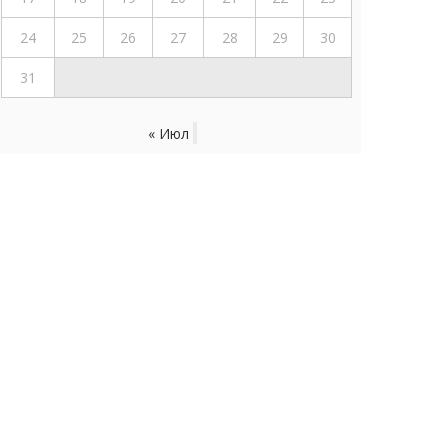
24
25
26
27
28
29
30
31
« Июл