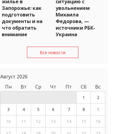
жилье в
ситуацию с
Запорожье: как
увольнением
подготовить
Михаила
документы и на
Федорова, —
что обратить
источники РБК-
внимание
Украина
Все новости
Август 2026
Пн
Вт
Ср
Чт
Пт
Сб
Вс
1
2
3
4
5
6
7
8
9
10
11
12
13
14
15
16
17
18
19
20
21
22
23