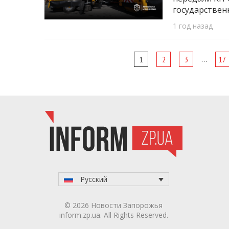
государствен
1 год назад
Page
…
1
2
3
17
navigation
Русский
© 2026 Новости Запорожья
inform.zp.ua. All Rights Reserved.