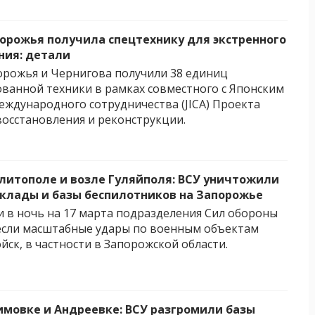
орожья получила спецтехнику для экстренного
ния: детали
рожья и Чернигова получили 38 единиц
ванной техники в рамках совместного с Японским
еждународного сотрудничества (JICA) Проекта
восстановления и реконструкции.
литополе и возле Гуляйполя: ВСУ уничтожили
склады и базы беспилотников на Запорожье
 и в ночь на 17 марта подразделения Сил обороны
если масштабные удары по военным объектам
йск, в частности в Запорожской области.
имовке и Андреевке: ВСУ разгромили базы