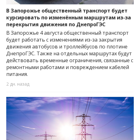
важную информацию о событиях
города Запорожья и области.
В Запорожье общественный транспорт будет
курсировать по изменённым маршрутам из-за
перекрытия движения по ДнепроГЭС
В Запорожье 4 августа общественный транспорт
будет работать с изменениями из-за закрытия
движения автобусов и троллейбусов по плотине
ДнепроГЭС. Также на отдельных маршрутах будут
действовать временные ограничения, связанные с
ремонтными работами и повреждением кабелей
питания.
2 дн. назад