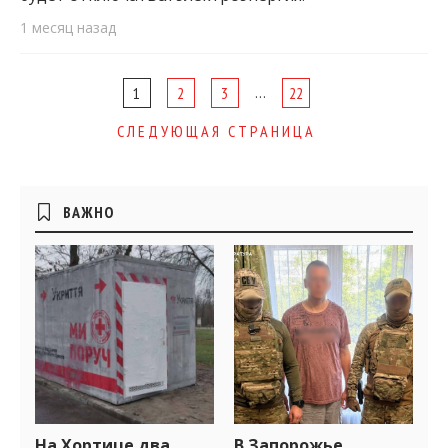
1 месяц назад
Page
…
1
2
3
22
navigation
СЛЕДУЮЩАЯ СТРАНИЦА
Боковые
ВАЖНО
виджеты
На Хортице два
В Запорожье