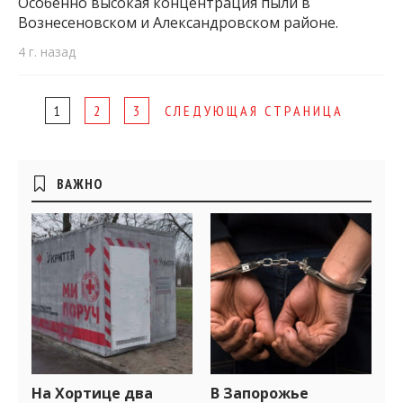
Особенно высокая концентрация пыли в
Вознесеновском и Александровском районе.
4 г. назад
Page
1
2
3
СЛЕДУЮЩАЯ СТРАНИЦА
navigation
Боковые
ВАЖНО
виджеты
На Хортице два
В Запорожье