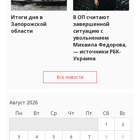
Итоги дня в
В ОП считают
Запорожской
завершенной
области
ситуацию с
увольнением
Михаила Федорова,
— источники РБК-
Украина
Все новости
Август 2026
Пн
Вт
Ср
Чт
Пт
Сб
Вс
1
2
3
4
5
6
7
8
9