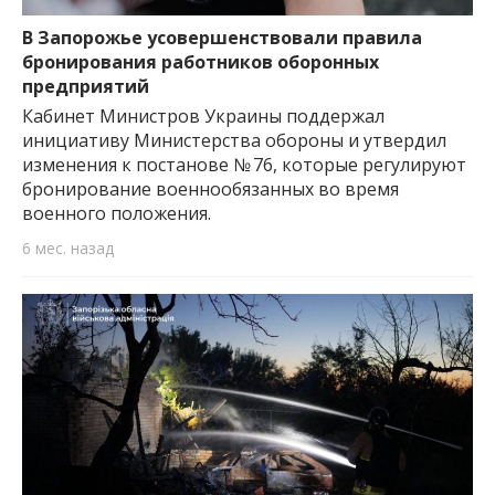
важную информацию о событиях
города Запорожья и области.
В Запорожье усовершенствовали правила
бронирования работников оборонных
предприятий
Кабинет Министров Украины поддержал
инициативу Министерства обороны и утвердил
изменения к постанове № 76, которые регулируют
бронирование военнообязанных во время
военного положения.
6 мес. назад