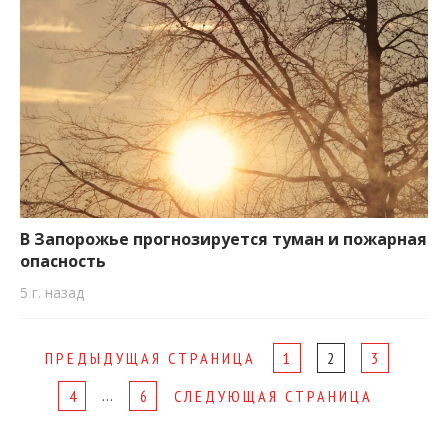
В Запорожье прогнозируется туман и пожарная
опасность
5 г. назад
Page
ПРЕДЫДУЩАЯ СТРАНИЦА
1
2
3
navigation
…
4
6
СЛЕДУЮЩАЯ СТРАНИЦА