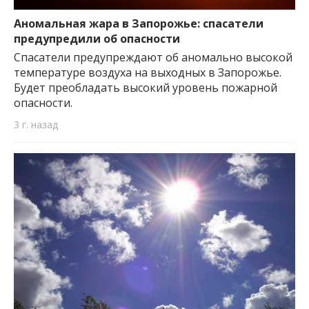
важную информацию о событиях
города Запорожья и области.
Аномальная жара в Запорожье: спасатели
предупредили об опасности
Спасатели предупреждают об аномально высокой
температуре воздуха на выходных в Запорожье.
Будет преобладать высокий уровень пожарной
опасности.
3 г. назад