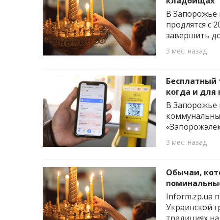
кладбищах
В Запорожье 
продлятся с 
завершить до
3 мес. назад
Бесплатный 
когда и для
В Запорожье 
коммунальным
«Запорожэлек
3 мес. назад
Обычаи, кот
поминальны
Inform.zp.ua
Украинской г
традициях на