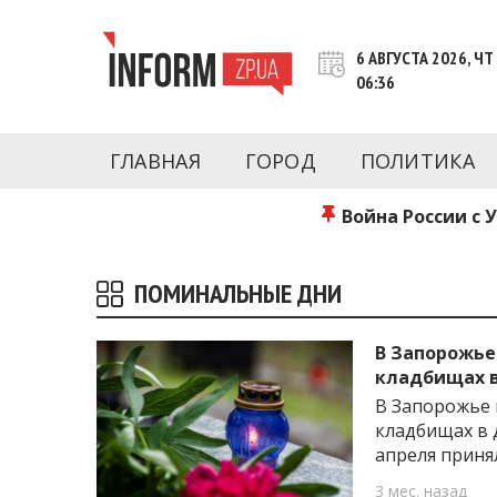
Перейти
к
6 АВГУСТА 2026, ЧТ
контенту
06:36
Новости Запорожья | Онлайн главные свежие 
INFORM.ZP.UA – это информационный по
политики, экономики, культуры, криминал, 
ГЛАВНАЯ
ГОРОД
ПОЛИТИКА
последние новости Запорожья и Запорожск
журналистов, расследования и честную ана
Война России с 
ПОМИНАЛЬНЫЕ ДНИ
В Запорожье
кладбищах 
В Запорожье 
кладбищах в 
апреля приня
3 мес. назад