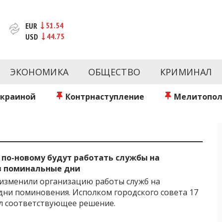
51.54
EUR
44.75
USD
новости за сегодня | inform.zp.ua
ртал и сайт новостей города Запорожья. Каждый день 
происшествия, спорта Запорожья и Украины. Фото и вид
ЭКОНОМИКА
ОБЩЕСТВО
КРИМИНАЛ
ой области за день. Информация и персоны Запорожья.
литику. Мы очень ценим наших читателей и отбираем 
о событиях города Запорожья и области.
Украиной
Контрнаступление
Мелитопол
 по-новому будут работать службы на
в поминальные дни
изменили организацию работы служб на
дни поминовения. Исполком городского совета 17
л соответствующее решение.