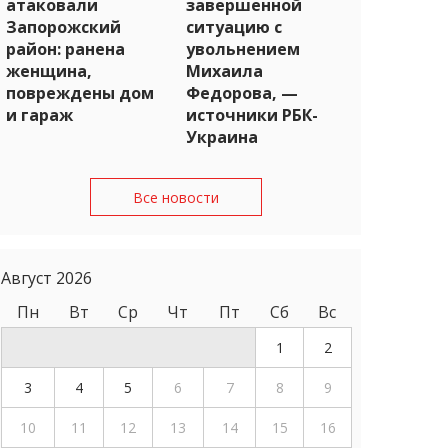
атаковали
завершенной
Запорожский
ситуацию с
район: ранена
увольнением
женщина,
Михаила
повреждены дом
Федорова, —
и гараж
источники РБК-
Украина
Все новости
Август 2026
Пн
Вт
Ср
Чт
Пт
Сб
Вс
1
2
3
4
5
6
7
8
9
10
11
12
13
14
15
16