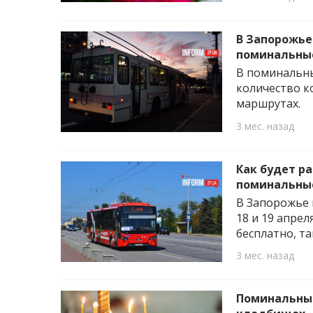
В Запорожье
поминальные
В поминальны
количество к
маршрутах.
3 мес. назад
Как будет р
поминальны
В Запорожье 
18 и 19 апре
бесплатно, та
3 мес. назад
Поминальные