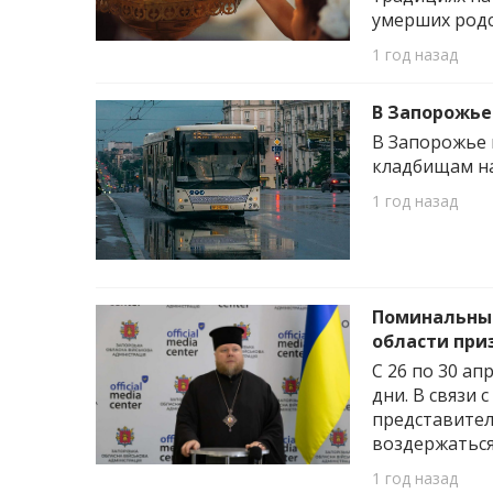
умерших родс
1 год назад
В Запорожье
В Запорожье 
кладбищам на
1 год назад
Поминальные
области при
С 26 по 30 а
дни. В связи
представител
воздержаться
1 год назад