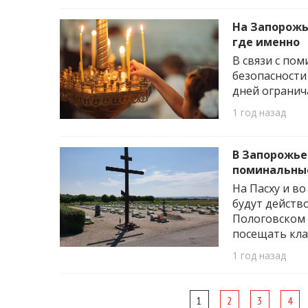
На Запорожь
где именно
В связи с по
безопасности
дней огранич
1 год назад
В Запорожье
поминальные
На Пасху и в
будут действ
Пологовском 
посещать кла
1 год назад
Page
1
2
3
4