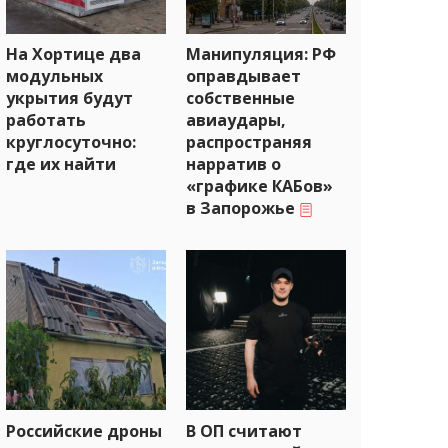
На Хортице два
Манипуляция: РФ
модульных
оправдывает
укрытия будут
собственные
работать
авиаудары,
круглосуточно:
распространяя
где их найти
нарратив о
«графике КАБов»
в Запорожье
Российские дроны
В ОП считают