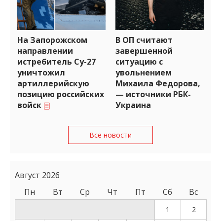
На Запорожском
В ОП считают
направлении
завершенной
истребитель Су-27
ситуацию с
уничтожил
увольнением
артиллерийскую
Михаила Федорова,
позицию российских
— источники РБК-
войск
Украина
Все новости
Август 2026
Пн
Вт
Ср
Чт
Пт
Сб
Вс
1
2