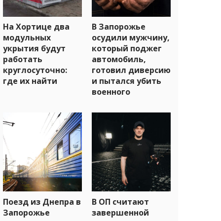
На Хортице два
В Запорожье
модульных
осудили мужчину,
укрытия будут
который поджег
работать
автомобиль,
круглосуточно:
готовил диверсию
где их найти
и пытался убить
военного
Поезд из Днепра в
В ОП считают
Запорожье
завершенной