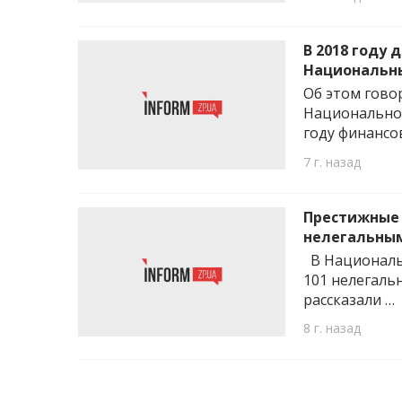
В 2018 году
Национальн
Об этом гово
Национальног
году финансо
7 г. назад
Престижные 
нелегальным
В Национальн
101 нелегаль
рассказали …
8 г. назад