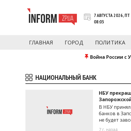
Перейти
к
7 АВГУСТА 2026, ПТ
контенту
08:03
Новости Запорожья | Онлайн главные свежие 
INFORM.ZP.UA – это информационный по
политики, экономики, культуры, криминал, 
ГЛАВНАЯ
ГОРОД
ПОЛИТИКА
последние новости Запорожья и Запорожск
журналистов, расследования и честную ана
Война России с 
НАЦИОНАЛЬНЫЙ БАНК
НБУ прекращ
Запорожской
В НБУ принял
банков в Зап
не будет зав
7 г. назад