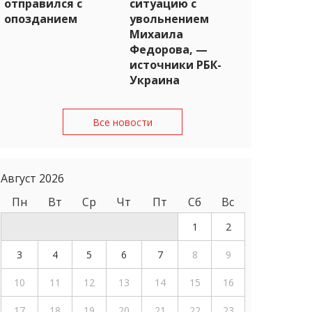
отправился с
ситуацию с
опозданием
увольнением
Михаила
Федорова, —
источники РБК-
Украина
Все новости
Август 2026
Пн
Вт
Ср
Чт
Пт
Сб
Вс
1
2
3
4
5
6
7
8
9
10
11
12
13
14
15
16
17
18
19
20
21
22
23