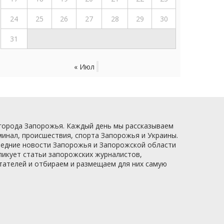
24
25
26
27
28
29
30
31
« Июл
 города Запорожья. Каждый день мы рассказываем
минал, происшествия, спорта Запорожья и Украины.
следние новости Запорожья и Запорожской области
ликует статьи запорожских журналистов,
итателей и отбираем и размещаем для них самую