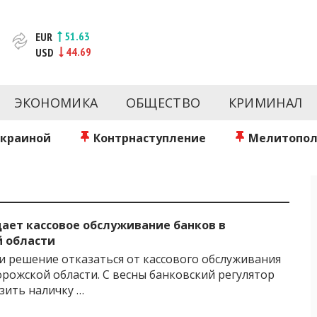
51.63
EUR
44.69
USD
новости за сегодня | inform.zp.ua
ртал и сайт новостей города Запорожья. Каждый день 
происшествия, спорта Запорожья и Украины. Фото и вид
ЭКОНОМИКА
ОБЩЕСТВО
КРИМИНАЛ
ой области за день. Информация и персоны Запорожья.
литику. Мы очень ценим наших читателей и отбираем 
о событиях города Запорожья и области.
Украиной
Контрнаступление
Мелитопол
ает кассовое обслуживание банков в
 области
и решение отказаться от кассового обслуживания
орожской области. С весны банковский регулятор
озить наличку …