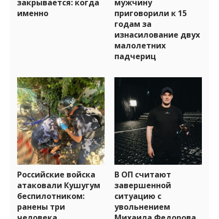
закрывается: когда
мужчину
именно
приговорили к 15
годам за
изнасилование двух
малолетних
падчериц
Российские войска
В ОП считают
атаковали Кушугум
завершенной
беспилотником:
ситуацию с
ранены три
увольнением
человека
Михаила Федорова,