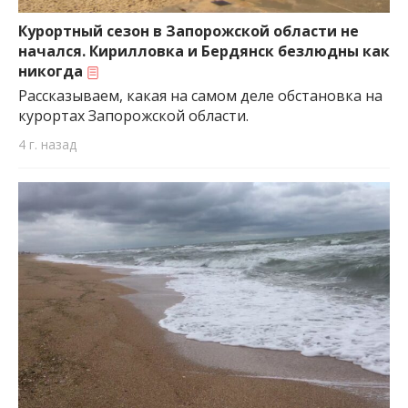
важную информацию о событиях
города Запорожья и области.
Курортный сезон в Запорожской области не
начался. Кирилловка и Бердянск безлюдны как
никогда
Рассказываем, какая на самом деле обстановка на
курортах Запорожской области.
4 г. назад