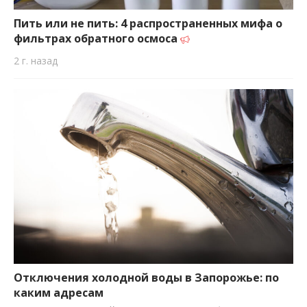
важную информацию о событиях
города Запорожья и области.
Пить или не пить: 4 распространенных мифа о
фильтрах обратного осмоса
2 г. назад
Отключения холодной воды в Запорожье: по
каким адресам