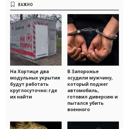
Боковые
ВАЖНО
виджеты
На Хортице два
В Запорожье
модульных укрытия
осудили мужчину,
будут работать
который поджег
круглосуточно: где
автомобиль,
их найти
готовил диверсию и
пытался убить
военного