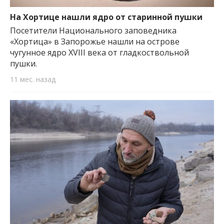
важную информацию о событиях
города Запорожья и области.
На Хортице нашли ядро от старинной пушки
Посетители Национального заповедника
«Хортица» в Запорожье нашли на острове
чугунное ядро XVIII века от гладкоствольной
пушки.
11 мес. назад