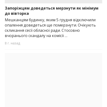
важную информацию о событиях
города Запорожья и области.
Запоріжцям доведеться мерзнути як мінімум
до вівторка
Мешканцям будинку, яким 5 грудня відключили
опалення доведеться ще померзнути. Очікують
скликання сесії обласної ради. Стосовно
вчоранього скандалу на комісії …
8 г. назад