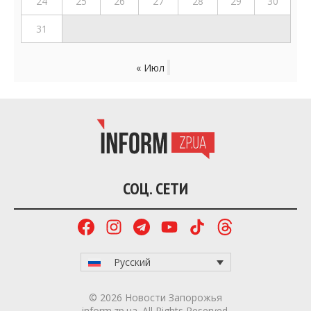
24
25
26
27
28
29
30
31
« Июл
СОЦ. СЕТИ
Русский
© 2026 Новости Запорожья
inform.zp.ua. All Rights Reserved.