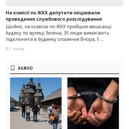
На комісії по ЖКХ депутати ініціювали
проведення службового розслідування
Щойно, на комісію по ЖКХ прийшли мешканці
будику по вулиці Зелена, 35 люди вимагають
підключити в будинку опалення Вчора, 5 …
8 г. назад
Боковые
ВАЖНО
виджеты