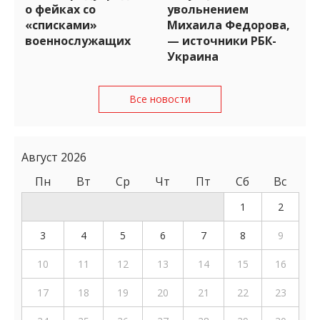
о фейках со
увольнением
«списками»
Михаила Федорова,
военнослужащих
— источники РБК-
Украина
Все новости
Август 2026
Пн
Вт
Ср
Чт
Пт
Сб
Вс
1
2
3
4
5
6
7
8
9
10
11
12
13
14
15
16
17
18
19
20
21
22
23