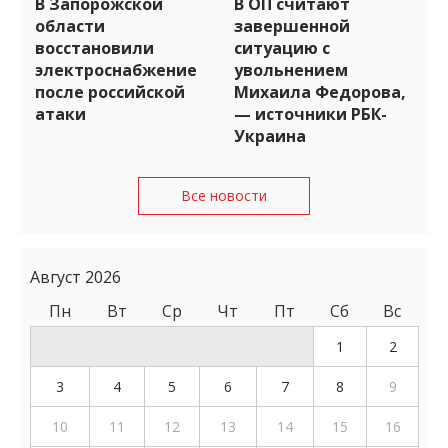
В Запорожской
В ОП считают
области
завершенной
восстановили
ситуацию с
электроснабжение
увольнением
после российской
Михаила Федорова,
атаки
— источники РБК-
Украина
Все новости
Август 2026
Пн
Вт
Ср
Чт
Пт
Сб
Вс
1
2
3
4
5
6
7
8
9
10
11
12
13
14
15
16