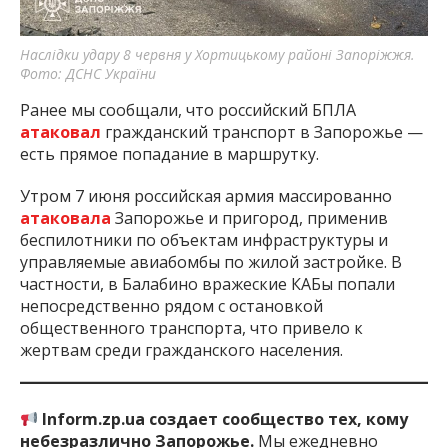
Наслідки удару 8 червня у Хортицькому районі Запоріжжя.
Фото: ДСНС України
Ранее мы сообщали, что российский БПЛА
атаковал
гражданский транспорт в Запорожье —
есть прямое попадание в маршрутку.
Утром 7 июня российская армия массированно
атаковала
Запорожье и пригород, применив
беспилотники по объектам инфраструктуры и
управляемые авиабомбы по жилой застройке. В
частности, в Балабино вражеские КАБы попали
непосредственно рядом с остановкой
общественного транспорта, что привело к
жертвам среди гражданского населения.
Inform.zp.ua создает сообщество тех, кому
небезразлично Запорожье.
Мы ежедневно