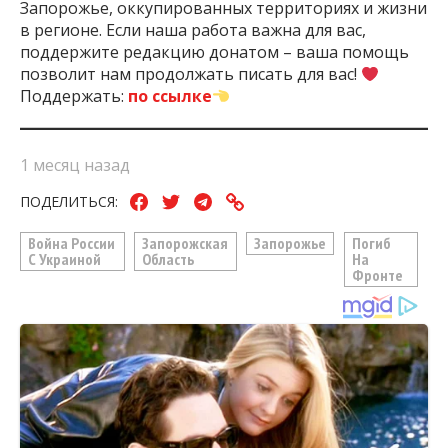
Запорожье, оккупированных территориях и жизни
в регионе. Если наша работа важна для вас,
поддержите редакцию донатом – ваша помощь
позволит нам продолжать писать для вас!
Поддержать:
по ссылке
1 месяц назад
ПОДЕЛИТЬСЯ:
Война России
Запорожская
Запорожье
Погиб
С Украиной
Область
На
Фронте