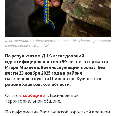
важную информацию о событиях
города Запорожья и области.
Ілюстративне зображення створене ШІ / Иллюстративное
изображение создано ИИ
По результатам ДНК-исследований
идентифицировано тело 59-летнего сержанта
Игоря Михеева. Военнослужащий пропал без
вести 23 ноября 2025 года в районе
населенного пункта Шиповатое Купянского
района Харьковской области.
Об этом
сообщили
в Васильевской
территориальной общине.
По информации Васильевской городской военной