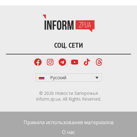
обеспечить себя и свои семьи.
Главным инструментом привлечения
новобранцев является целевой набор на
должности операторов беспилотных летательных
аппаратов. Вербовщики акцентируют внимание
на относительной безопасности такой службы,
обещая высокое денежное довольствие, льготы и
социальные гарантии.
Однако, по информации источников ЦНС,
должность оператора дрона в основном
функционирует исключительно как прикрытие
для выполнения планов по мобилизации. После
формального подписания документов
значительную часть завербованных жителей
принудительно переводят в состав регулярных
боевых или штурмовых подразделений.
Таким образом командование РФ применяет
схему обмана для быстрой компенсации потерь