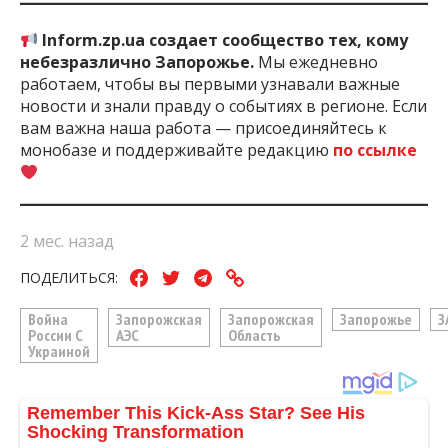
Inform.zp.ua создает сообщество тех, кому
небезразлично Запорожье.
Мы ежедневно
работаем, чтобы вы первыми узнавали важные
новости и знали правду о событиях в регионе. Если
вам важна наша работа — присоединяйтесь к
монобазе и поддерживайте редакцию
по ссылке
2 мес. назад
ПОДЕЛИТЬСЯ:
Война
Запорожская
Запорожская
Запорожье
З
России С
АЭС
Область
Украиной