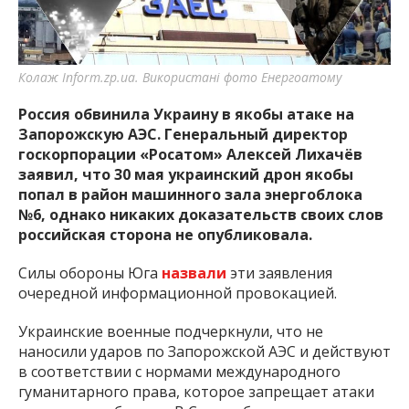
важную информацию о событиях
города Запорожья и области.
Колаж Inform.zp.ua. Використані фото Енергоатому
Россия обвинила Украину в якобы атаке на
Запорожскую АЭС. Генеральный директор
госкорпорации «Росатом» Алексей Лихачёв
заявил, что 30 мая украинский дрон якобы
попал в район машинного зала энергоблока
№6, однако никаких доказательств своих слов
российская сторона не опубликовала.
Силы обороны Юга
назвали
эти заявления
очередной информационной провокацией.
Украинские военные подчеркнули, что не
наносили ударов по Запорожской АЭС и действуют
в соответствии с нормами международного
гуманитарного права, которое запрещает атаки