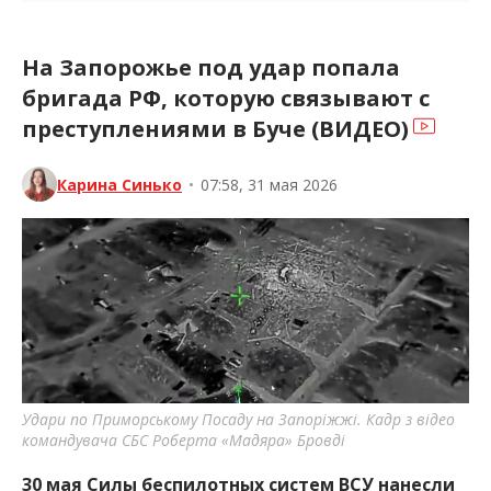
На Запорожье под удар попала
бригада РФ, которую связывают с
преступлениями в Буче (ВИДЕО)
Карина Синько
•
07:58, 31 мая 2026
Удари по Приморському Посаду на Запоріжжі. Кадр з відео
командувача СБС Роберта «Мадяра» Бровді
30 мая Силы беспилотных систем ВСУ нанесли