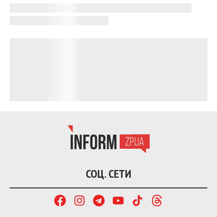
люди не успели проверить информацию.
В Киберполиции призывают не переходить по
подозрительным ссылкам и не вводить
персональные или банковские данные на
неизвестных сайтах. Проверять информацию
советуют только через официальные ресурсы
государственных органов.
В случае получения подозрительных сообщений
или обнаружения мошеннических сайтов
украинцев призывают
сообщать
об этом в
киберполицию.
Напомним, жителей Запорожья и области
предупреждают
о мошеннической кампании с
письмами якобы от Национального банка
Украины. Злоумышленники рассылают
электронные письма с разных адресов, маскируя
их под официальные сообщения банка. В письмах
предлагают перейти по ссылке и скачать архив с