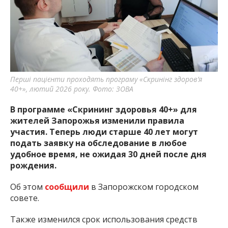
важную информацию о событиях
города Запорожья и области.
Перші пацієнти проходять програму «Скринінг здоров’я
40+», лютий 2026 року. Фото: ЗОВА
В программе «Скрининг здоровья 40+» для
жителей Запорожья изменили правила
участия. Теперь люди старше 40 лет могут
подать заявку на обследование в любое
удобное время, не ожидая 30 дней после дня
рождения.
Об этом
сообщили
в Запорожском городском
совете.
Также изменился срок использования средств