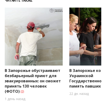
ЧИТАЙТЕ ТАКЖЕ
В Запорожье обустраивают
В Запорожье ко 
безбарьерный приют для
Украинской
эвакуированных: он сможет
Государственнос
принять 130 человек
память павших з
(ФОТО)
22 дн. назад
1 день назад