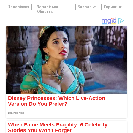
Запоріжжя
Запорізька
Здоровье
Скрининг
Область