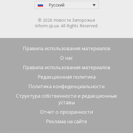
«документами».
Inform.zp.ua создает сообщество тех, кому
небезразлично Запорожье.
Мы ежедневно
работаем, чтобы вы первыми узнавали важные
новости и знали правду о событиях в регионе. Если
вам важна наша работа — присоединяйтесь к
монобазе и поддерживайте редакцию
по ссылке
2 мес. назад
ПОДЕЛИТЬСЯ:
Запорожская
Запорожье
Киберполиция
Мошенники
Область
ЧИТАЙТЕ ТАКЖЕ