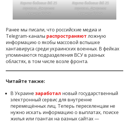
Карта бойових дій 25
Карта бойових дій 25
травня. Джерело:
травня. Джерело:
Генштаб ЗСУ
Генштаб ЗСУ
Ранее мы писали, что российские медиа и
Telegram-каналы
распространяют
ложную
информацию о якобы массовой вспышке
хантавируса среди украинских военных. В фейках
упоминаются подразделения ВСУ в разных
областях, в том числе возле фронта.
Читайте также:
В Украине
заработал
новый государственный
электронный сервис для внутренне
перемещённых лиц. Теперь переселенцам не
нужно искать информацию о выплатах, поиске
жилья или грантах на разных сайтах —
Министерство социальной политики