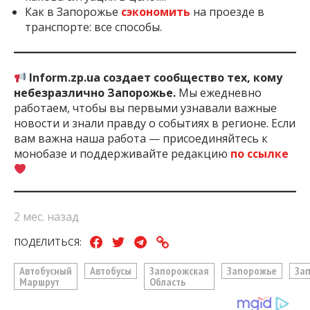
Как в Запорожье
сэкономить
на проезде в
транспорте: все способы.
Inform.zp.ua создает сообщество тех, кому
небезразлично Запорожье.
Мы ежедневно
работаем, чтобы вы первыми узнавали важные
новости и знали правду о событиях в регионе. Если
вам важна наша работа — присоединяйтесь к
монобазе и поддерживайте редакцию
по ссылке
2 мес. назад
ПОДЕЛИТЬСЯ:
Автобусный
Автобусы
Запорожская
Запорожье
За
Маршрут
Область