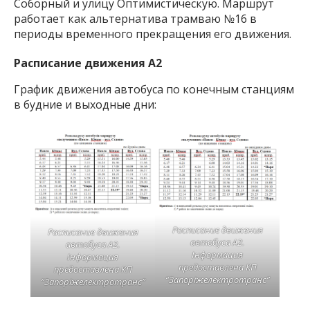
Соборный и улицу Оптимистическую. Маршрут
работает как альтернатива трамваю №16 в
периоды временного прекращения его движения.
Расписание движения А2
График движения автобуса по конечным станциям
в будние и выходные дни:
Расписание движения
Расписание движения
автобуса А2.
автобуса А2.
Інформация
Інформация
предоставлена КП
предоставлена КП
“Запоріжелектротранс”
“Запоріжелектротранс”