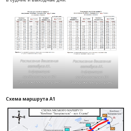
Расписание движения
Расписание движения
автобуса А1.
автобуса А1.
Інформация
Інформация
предоставлена КП
предоставлена КП
“Запоріжелектротранс”
“Запоріжелектротранс”
Схема маршрута А1