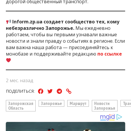
дорогой общественный транспорт.
Inform.zp.ua создает сообщество тех, кому
небезразлично Запорожье.
Мы ежедневно
работаем, чтобы вы первыми узнавали важные
новости и знали правду о событиях в регионе. Если
вам важна наша работа — присоединяйтесь к
монобазе и поддерживайте редакцию
по ссылке
2 мес. назад
ПОДЕЛИТЬСЯ:
Запорожская
Запорожье
Маршрут
Новости
Тра
Область
Запорожья