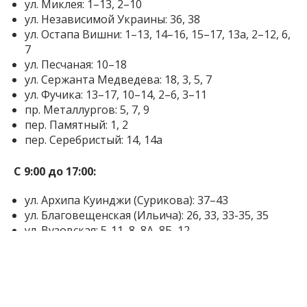
ул. Миклея: 1–13, 2–10
ул. Независимой Украины: 36, 38
ул. Остапа Вишни: 1–13, 14–16, 15–17, 13а, 2–12, 6,
7
ул. Песчаная: 10–18
ул. Сержанта Медведева: 18, 3, 5, 7
ул. Фучика: 13–17, 10–14, 2–6, 3–11
пр. Металлургов: 5, 7, 9
пер. Памятный: 1, 2
пер. Серебристый: 14, 14а
С 9:00 до 17:00:
ул. Архипа Куинджи (Сурикова): 37–43
ул. Благовещенская (Ильича): 26, 33, 33-35, 35
ул. Вузовская: 5-11, 8, 8А, 8Б, 12
ул. Гданская (Сибирская): 1–9, 13–19, 25, 2–18
ул. Героев 37-го батальона (Шушенская): 103,
108–122, 83–99, 105–111, 79, 102, 87
ул. Героев полка «Азов» (бул. Гвардейский): 111-
113А