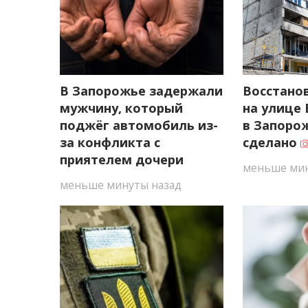
В Запорожье задержали
Восстано
мужчину, который
на улице
поджёг автомобиль из-
в Запорож
за конфликта с
сделано
приятелем дочери
меньше мин
меньше минуты назад