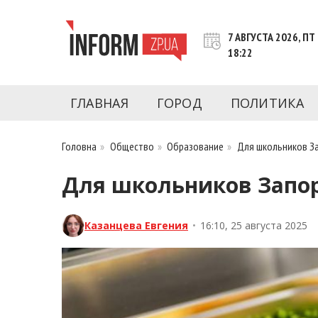
Перейти
к
7 АВГУСТА 2026, ПТ
контенту
18:22
Новости Запорожья | Онлайн главные свежие 
INFORM.ZP.UA – это информационный по
политики, экономики, культуры, криминал, 
ГЛАВНАЯ
ГОРОД
ПОЛИТИКА
последние новости Запорожья и Запорожск
журналистов, расследования и честную ана
Головна
»
Общество
»
Образование
»
Для школьников За
Для школьников Запоро
Казанцева Евгения
•
16:10, 25 августа 2025