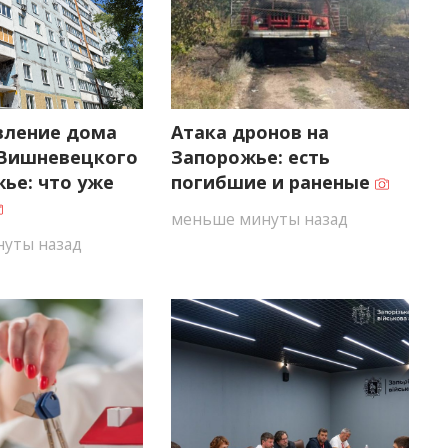
вление дома
Атака дронов на
 Вишневецкого
Запорожье: есть
ье: что уже
погибшие и раненые
меньше минуты назад
уты назад