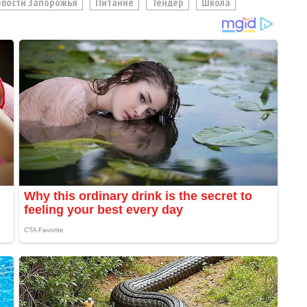
овости Запорожья
Питание
Тендер
Школа