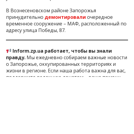
В Вознесеновском районе Запорожья
принудительно
демонтировали
очередное
временное сооружение – МАФ, расположенный по
адресу улица Победы, 87.
Inform.zp.ua работает, чтобы вы знали
правду.
Мы ежедневно собираем важные новости
о Запорожье, оккупированных территориях и
жизни в регионе. Если наша работа важна для вас,
поддержите редакцию донатом – ваша помощь
позволит нам продолжать писать для вас!
Поддержать:
по
ссылке
1 год назад
ПОДЕЛИТЬСЯ: