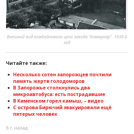
Внешний вид комбайнового цеха завода “Коммунар”. 1939-й
год
Читайте также:
Несколько сотен запорожцев почтили
память жертв голодоморов
В Запорожье столкнулись два
микроавтобуса: есть пострадавшие
В Каменском горел камыш, – видео
C острова Бирючий эвакуировали ещё
пятерых человек
6 г. назад