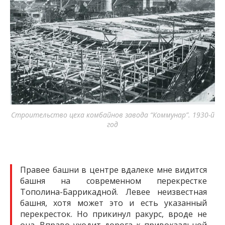
Строительство цеха комбайнов завода “Коммунар”. 1930-й
год
Правее башни в центре вдалеке мне видится
башня на современном перекрестке
Тополина-Баррикадной. Левее неизвестная
башня, хотя может это и есть указанный
перекресток. Но прикинул ракурс, вроде не