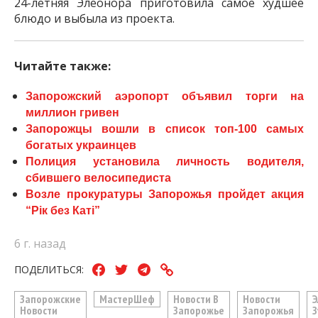
24-летняя Элеонора приготовила самое худшее
блюдо и выбыла из проекта.
Читайте также:
Запорожский аэропорт объявил торги на
миллион гривен
Запорожцы вошли в список топ-100 самых
богатых украинцев
Полиция установила личность водителя,
сбившего велосипедиста
Возле прокуратуры Запорожья пройдет акция
“Рік без Каті”
6 г. назад
ПОДЕЛИТЬСЯ:
Запорожские
МастерШеф
Новости В
Новости
Э
Новости
Запорожье
Запорожья
З