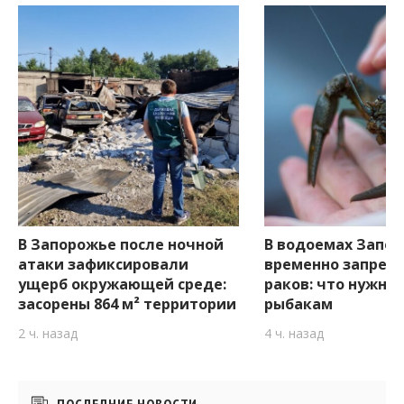
В Запорожье после ночной
В водоемах Запо
атаки зафиксировали
временно запретя
ущерб окружающей среде:
раков: что нужно 
засорены 864 м² территории
рыбакам
2 ч. назад
4 ч. назад
Боковые
ПОСЛЕДНИЕ НОВОСТИ