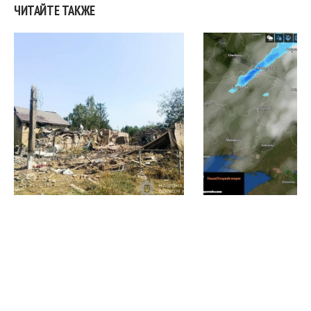
ЧИТАЙТЕ ТАКЖЕ
Трое людей погибли, еще
Грозы, жара и си
четверо получили ранения
ветер: какой буде
в результате российских
Запорожье на вы
атак на Запорожье
меньше минуты назад
меньше минуты назад