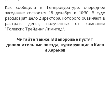
Как сообщили в Генпрокуратуре, очередное
заседание состоится 18 декабря в 10:30. В суде
рассмотрят дело директора, которого обвиняют в
растрате денег, полученных от компании
“Толексис Трейдинг Лимитед”.
Читайте также:
В Запорожье пустят
дополнительные поезда, курсирующие в Киев
и Харьков
Деньги должны были пойти на выполнение
стратегичской программы развития и технической
модернизации производства ООО “ЗТМК”.
7 г. назад
ПОДЕЛИТЬСЯ:
Генпрокуратура
ЗТМК
Новости
Свежие
Сивак
Запорожья
Новости