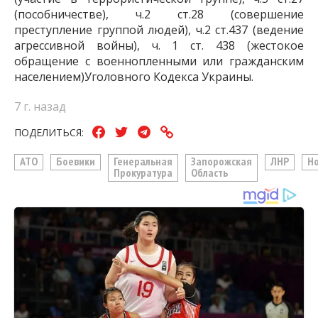
(пособничестве), ч.2 ст.28 (совершение
преступление группой людей), ч.2 ст.437 (ведение
агрессивной войны), ч. 1 ст. 438 (жестокое
обращение с военнопленными или гражданским
населением)Уголовного Кодекса Украины.
7 г. назад
ПОДЕЛИТЬСЯ:
АТО
Боевики
Генеральная
Запорожская
ЛНР
Н
Прокуратура
Область