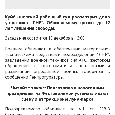
важную информацию о событиях
города Запорожья и области.
Куйбышевский районный суд рассмотрит дело
участника “ЛНР”. Обвиняемому грозит до 12
лет лишения свободы.
Заседание состоится 18 декабря в 13:00.
Боевика обвиняют в обеспечении материльно-
техническими средствами подразделений “ЛНР”,
завладении военной техникой сил АТО, жестоком
обращении с волонтёрами и военнопленными, и
разжигании агрессивной войны, говорится в
сообщении Генпрокуратуры.
Читайте также:
Подготовка к новогодним
праздникам: на Фестивальной устанавливают
сцену и аттракционы луна-парка
Подозреваемого обвиняют по ч.1. ст. 258-3
(участие в террористической группе), ч.5 ст.27