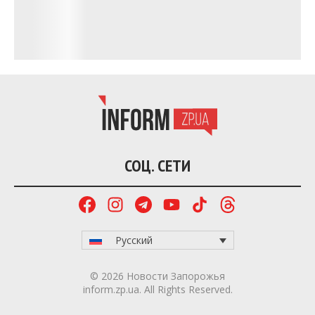
СБУ
На данный момент отопление появилось у 92%
жилых домов с централизованным отоплением.
Без тепла остаются дома в Запорожье, Бердянске
и Энергодаре, принадлежащие ОСМД и ЖСК. В
основном это дома, которые принадлежат ОСМД
и ЖСК.
7 г. назад
ПОДЕЛИТЬСЯ:
Запорожская
Запорожье
Новости
ОГА
Отопление
Область
ЧИТАЙТЕ ТАКЖЕ